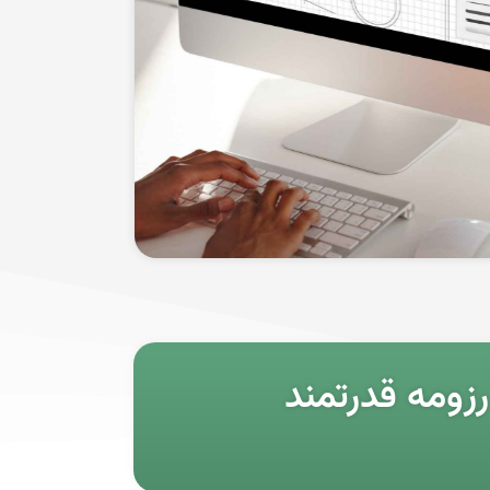
رزومه قدرتمند